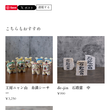
通報する
Save
こちらもおすすめ
工房ニャン山 糸満シーサ
de-jin 石敢當 中
ー
¥990
¥3,250