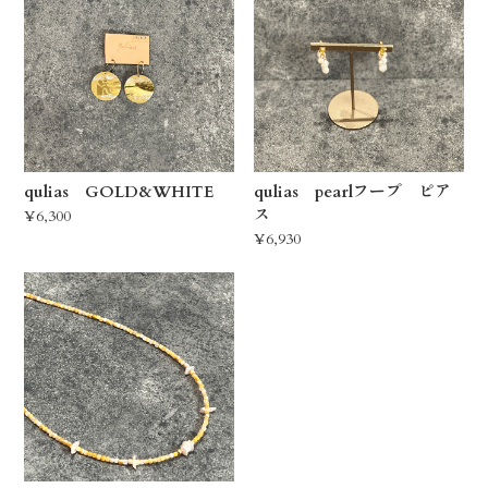
qulias GOLD&WHITE
qulias pearlフープ ピア
ス
¥6,300
¥6,930