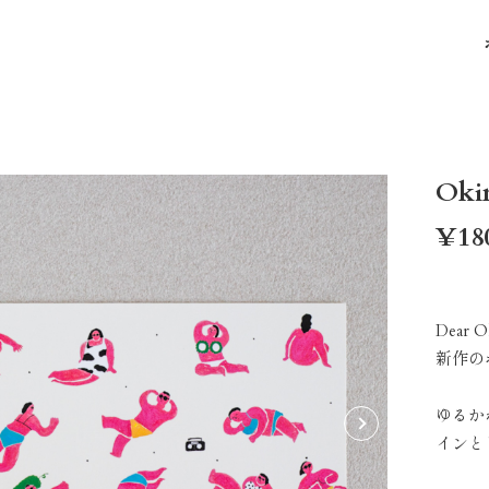
Oki
¥18
Dear 
新作の
ゆるか
インと