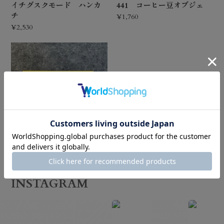
イチグスクモード ハンカ
441 コーヒー豆オブジェ
チ
¥1,760
¥2,530
海猫商店 ステッカー
OKINAWA LUCKY CAT
¥720
INSTAGRAM