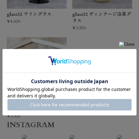
glass32 ワイングラス
glass32 ヴィンテージ冷茶グ
ラス
¥4,620
¥3,520
ガラス工房海風 バラエテ
ィぐいのみ
¥3,520
INSTAGRAM