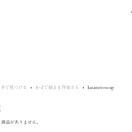
り手で見つける
A~Zで始まる作家さん
kasaneirosoap
覧
る商品がありません。