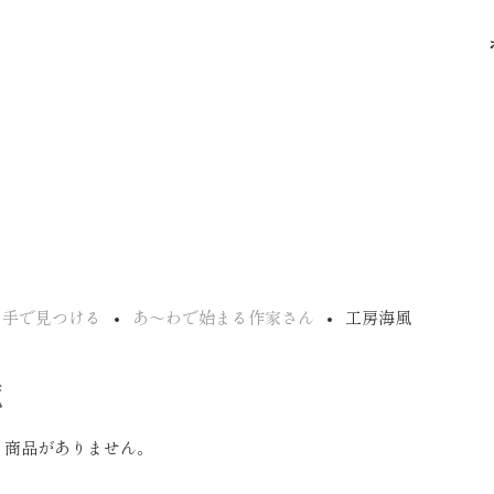
り手で見つける
あ〜わで始まる作家さん
工房海風
覧
る商品がありません。